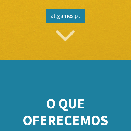
allgames.pt
O QUE
OFERECEMOS