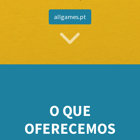
allgames.pt
O QUE
OFERECEMOS