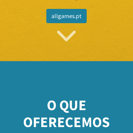
allgames.pt
O QUE
OFERECEMOS