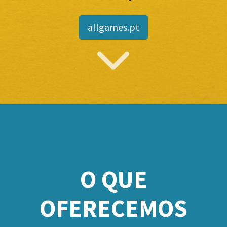
allgames.pt
O QUE
OFERECEMOS