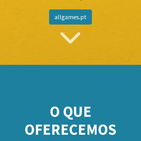
allgames.pt
O QUE
OFERECEMOS