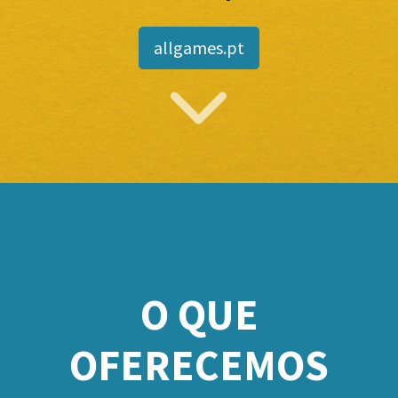
allgames.pt
O QUE
OFERECEMOS