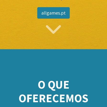
allgames.pt
O QUE
OFERECEMOS