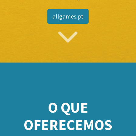
allgames.pt
O QUE
OFERECEMOS