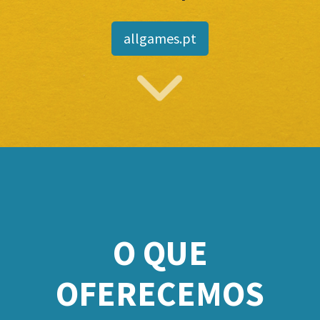
allgames.pt
O QUE
OFERECEMOS