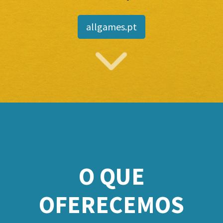
allgames.pt
O QUE
OFERECEMOS