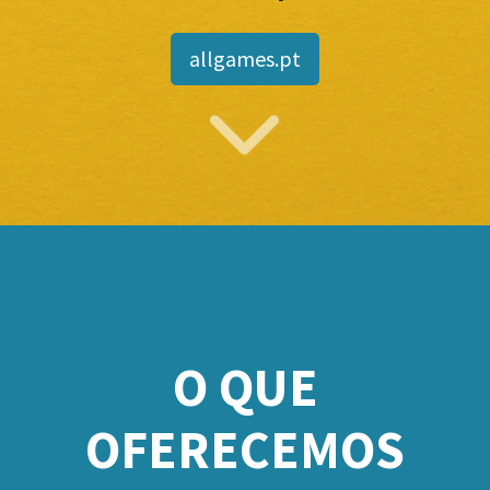
allgames.pt
O QUE
OFERECEMOS