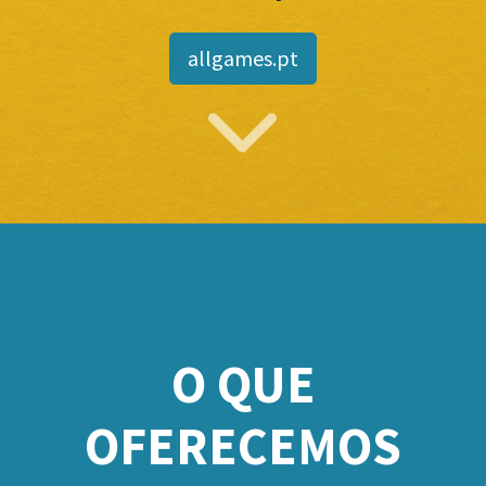
allgames.pt
O QUE
OFERECEMOS